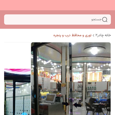
جستجو
خانه چادر۲
توری و محافظ درب و پنجره