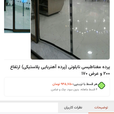
پرده مغناطیسی نایلونی (پرده آهنربایی پلاستیکی) ارتفاع
200 و عرض 170
هر قسط با ترب‌پی:
۹۴۵٬۷۵۰
تومان
۴ قسط ماهانه. بدون سود، چک و ضامن.
توضیحات
نظرات کاربران