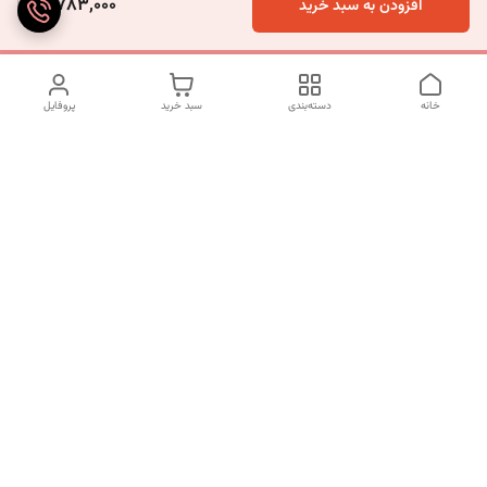
3,783,000
افزودن به سبد خرید
خانه
دسته‌بندی
سبد خرید
پروفایل
دسترسی سریع
تماس با ما
شکایات
درباره ما
قوانین و مقررات
سیاست حریم خصوصی
برای پیگیری سفارش ها از ساعت 10 الی 16 روزهای غیر تعطیل با شماره