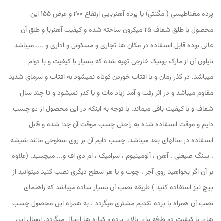
پرده مغناطیسی ( مگنتی) یا پرده آهنربایی ارتفاع 200 و عرض 155 این
محصول با طلق شفاف 25 میکرون ساخته شده و کیفیت آهنربا و طلق آن
عالی بوده قابل استفاده در مکان ها تجاری و مسکونی و اداری و .... میباشد
نایلون آن از مارک یونیک خارجی تهیه شده که بسیار با کیفیت و با دوام
میباشد. در گذر زمان و با آفتاب خوردن کوتاه نمیشود به آفتاب و سرمای شدید
مقاوم میباشد و در اثر رفت و آمد زیاد مات و یا کدر نمیشود و تا چند سال
شفاف و با کیفیت باقی میماند. با توجه به اینکه در این محصول از دو چسب
دایم و موقت استفاده شده به راحتی چسب موقت آن جدا شده و قابل
استفاده در سالهای بعد میباشد. چسب دایم آن بر روی سطوحی مانند شیشه
، سنگ صیغلی ، آهن ، آلومینیوم ، سرامیک ، ام دی اف و... میچسبد. (علاوه
بر آن اگر بخواهید روی آجر ، چوب و یا هر سطح دیگری نصب کنید میتوانید از
پیچ نیز استفاده کنید ) طریقه نصب آن بسیار ساده میباشد که راهنمای
نصب آن همراه با پرده تقدیم مشتری میگردد . به همراه این محصول چسب
های با کیفیت دو طرفه برای بالای پرده و کناره ها ارسال میگردد. ارسال این