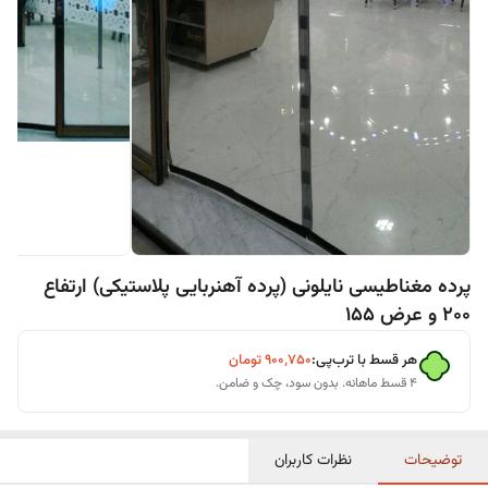
پرده مغناطیسی نایلونی (پرده آهنربایی پلاستیکی) ارتفاع
200 و عرض 155
هر قسط با ترب‌پی:
۹۰۰٬۷۵۰
تومان
۴ قسط ماهانه. بدون سود، چک و ضامن.
توضیحات
نظرات کاربران