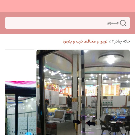
جستجو
خانه چادر۲
توری و محافظ درب و پنجره