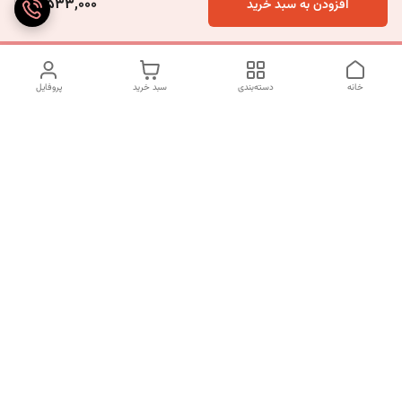
3,533,000
افزودن به سبد خرید
خانه
دسته‌بندی
سبد خرید
پروفایل
دسترسی سریع
تماس با ما
شکایات
درباره ما
قوانین و مقررات
سیاست حریم خصوصی
برای پیگیری سفارش ها از ساعت 10 الی 16 روزهای غیر تعطیل با شماره