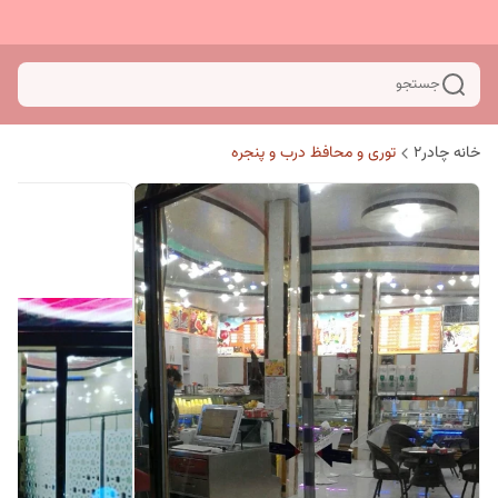
جستجو
خانه چادر۲
توری و محافظ درب و پنجره