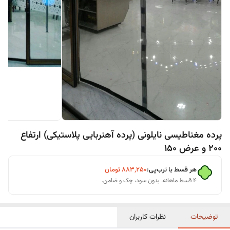
پرده مغناطیسی نایلونی (پرده آهنربایی پلاستیکی) ارتفاع
200 و عرض 150
هر قسط با ترب‌پی:
۸۸۳٬۲۵۰
تومان
۴ قسط ماهانه. بدون سود، چک و ضامن.
توضیحات
نظرات کاربران