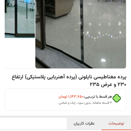
پرده مغناطیسی نایلونی (پرده آهنربایی پلاستیکی) ارتفاع
230 و عرض 235
هر قسط با ترب‌پی:
۱٬۱۴۳٬۷۵۰
تومان
۴ قسط ماهانه. بدون سود، چک و ضامن.
توضیحات
نظرات کاربران