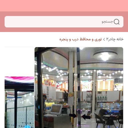
جستجو
خانه چادر۲
توری و محافظ درب و پنجره