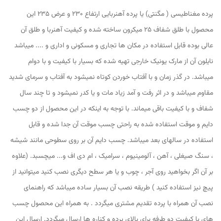
پرده مغناطیسی ( مگنتی) یا پرده آهنربایی ارتفاع 230 و عرض 235 این
محصول با طلق شفاف 25 میکرون ساخته شده و کیفیت آهنربا و طلق آن
عالی بوده قابل استفاده در مکان ها تجاری و مسکونی و اداری و .... میباشد
نایلون آن از مارک یونیک خارجی تهیه شده که بسیار با کیفیت و با دوام
میباشد. در گذر زمان و با آفتاب خوردن کوتاه نمیشود به آفتاب و سرمای شدید
مقاوم میباشد و در اثر رفت و آمد زیاد مات و یا کدر نمیشود و تا چند سال
شفاف و با کیفیت باقی میماند. با توجه به اینکه در این محصول از دو چسب
دایم و موقت استفاده شده به راحتی چسب موقت آن جدا شده و قابل
استفاده در سالهای بعد میباشد. چسب دایم آن بر روی سطوحی مانند شیشه
، سنگ صیغلی ، آهن ، آلومینیوم ، سرامیک ، ام دی اف و... میچسبد. (علاوه
بر آن اگر بخواهید روی آجر ، چوب و یا هر سطح دیگری نصب کنید میتوانید از
پیچ نیز استفاده کنید ) طریقه نصب آن بسیار ساده میباشد که راهنمای
نصب آن همراه با پرده تقدیم مشتری میگردد . به همراه این محصول چسب
های با کیفیت دو طرفه برای بالای پرده و کناره ها ارسال میگردد. ارسال این