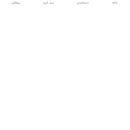
خانه
دسته‌بندی
سبد خرید
پروفایل
دسترسی سریع
تماس با ما
شکایات
درباره ما
قوانین و مقررات
سیاست حریم خصوصی
شماره تماس
09197499400
آدرس ایمیل
mahsasharahi1397@gmail.com