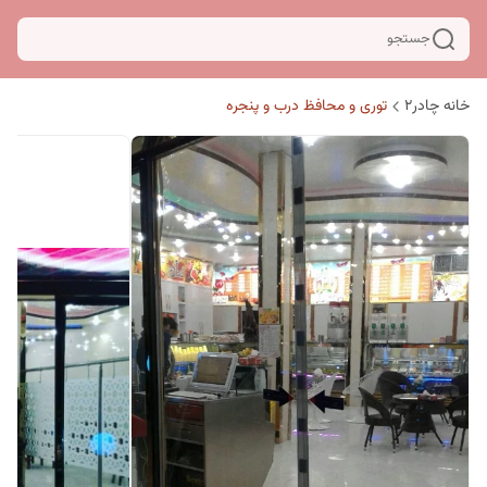
جستجو
خانه چادر۲
توری و محافظ درب و پنجره