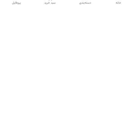
خانه
دسته‌بندی
سبد خرید
پروفایل
دسترسی سریع
تماس با ما
شکایات
درباره ما
قوانین و مقررات
سیاست حریم خصوصی
شماره تماس
09120511265
آدرس ایمیل
mahsasharahi1397@gmail.com