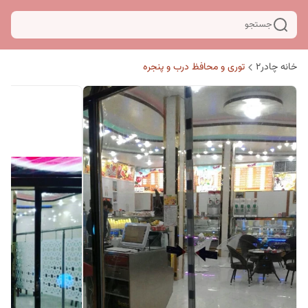
جستجو
خانه چادر۲
توری و محافظ درب و پنجره