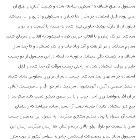
محصول با طلق شفاف 25 میکرون ساخته شده و کیفیت آهنربا و طلق آن
عالی بوده قابل استفاده در مکان ها تجاری و مسکونی و اداری و .... میباشد
نایلون آن از مارک یونیک خارجی تهیه شده که بسیار با کیفیت و با دوام
میباشد. در گذر زمان و با آفتاب خوردن کوتاه نمیشود به آفتاب و سرمای شدید
مقاوم میباشد و در اثر رفت و آمد زیاد مات و یا کدر نمیشود و تا چند سال
شفاف و با کیفیت باقی میماند. با توجه به اینکه در این محصول از دو چسب
دایم و موقت استفاده شده به راحتی چسب موقت آن جدا شده و قابل
استفاده در سالهای بعد میباشد. چسب دایم آن بر روی سطوحی مانند شیشه
، سنگ صیغلی ، آهن ، آلومینیوم ، سرامیک ، ام دی اف و... میچسبد. (علاوه
بر آن اگر بخواهید روی آجر ، چوب و یا هر سطح دیگری نصب کنید میتوانید از
پیچ نیز استفاده کنید ) طریقه نصب آن بسیار ساده میباشد که راهنمای
نصب آن همراه با پرده تقدیم مشتری میگردد . به همراه این محصول چسب
های با کیفیت دو طرفه برای بالای پرده و کناره ها ارسال میگردد. ارسال این
محصول مانند سایر محصولات ایساتیس چادر به سراسر کشور تا درب منزل