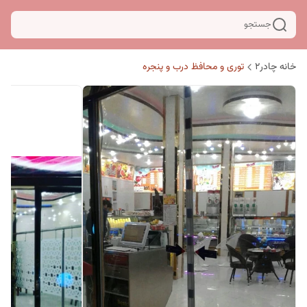
جستجو
خانه چادر۲
توری و محافظ درب و پنجره