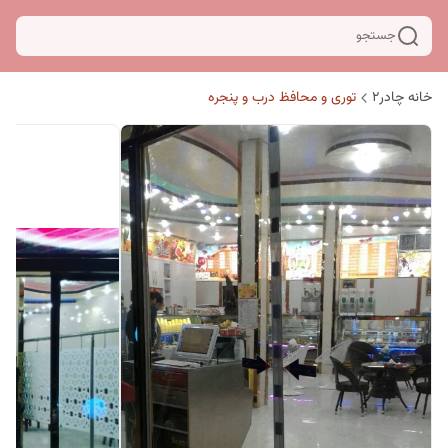
جستجو
خانه چادر۲
توری و محافظ درب و پنجره