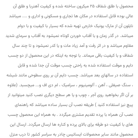
محصول با طلق شفاف 25 میکرون ساخته شده و کیفیت آهنربا و طلق آن
عالی بوده قابل استفاده در مکان ها تجاری و مسکونی و اداری و .... میباشد
نایلون آن از مارک یونیک خارجی تهیه شده که بسیار با کیفیت و با دوام
میباشد. در گذر زمان و با آفتاب خوردن کوتاه نمیشود به آفتاب و سرمای شدید
مقاوم میباشد و در اثر رفت و آمد زیاد مات و یا کدر نمیشود و تا چند سال
شفاف و با کیفیت باقی میماند. با توجه به اینکه در این محصول از دو چسب
دایم و موقت استفاده شده به راحتی چسب موقت آن جدا شده و قابل
استفاده در سالهای بعد میباشد. چسب دایم آن بر روی سطوحی مانند شیشه
، سنگ صیغلی ، آهن ، آلومینیوم ، سرامیک ، ام دی اف و... میچسبد. (علاوه
بر آن اگر بخواهید روی آجر ، چوب و یا هر سطح دیگری نصب کنید میتوانید از
پیچ نیز استفاده کنید ) طریقه نصب آن بسیار ساده میباشد که راهنمای
نصب آن همراه با پرده تقدیم مشتری میگردد . به همراه این محصول چسب
های با کیفیت دو طرفه برای بالای پرده و کناره ها ارسال میگردد. ارسال این
محصول مانند سایر محصولات ایساتیس چادر به سراسر کشور تا درب منزل