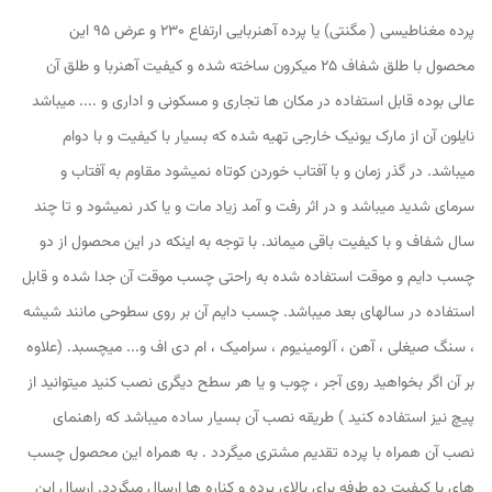
پرده مغناطیسی ( مگنتی) یا پرده آهنربایی ارتفاع 230 و عرض 95 این
محصول با طلق شفاف 25 میکرون ساخته شده و کیفیت آهنربا و طلق آن
عالی بوده قابل استفاده در مکان ها تجاری و مسکونی و اداری و .... میباشد
نایلون آن از مارک یونیک خارجی تهیه شده که بسیار با کیفیت و با دوام
میباشد. در گذر زمان و با آفتاب خوردن کوتاه نمیشود مقاوم به آفتاب و
سرمای شدید میباشد و در اثر رفت و آمد زیاد مات و یا کدر نمیشود و تا چند
سال شفاف و با کیفیت باقی میماند. با توجه به اینکه در این محصول از دو
چسب دایم و موقت استفاده شده به راحتی چسب موقت آن جدا شده و قابل
استفاده در سالهای بعد میباشد. چسب دایم آن بر روی سطوحی مانند شیشه
، سنگ صیغلی ، آهن ، آلومینیوم ، سرامیک ، ام دی اف و... میچسبد. (علاوه
بر آن اگر بخواهید روی آجر ، چوب و یا هر سطح دیگری نصب کنید میتوانید از
پیچ نیز استفاده کنید ) طریقه نصب آن بسیار ساده میباشد که راهنمای
نصب آن همراه با پرده تقدیم مشتری میگردد . به همراه این محصول چسب
های با کیفیت دو طرفه برای بالای پرده و کناره ها ارسال میگردد. ارسال این