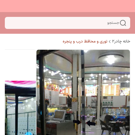
جستجو
خانه چادر۲
توری و محافظ درب و پنجره