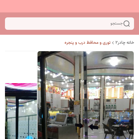
جستجو
خانه چادر۲
توری و محافظ درب و پنجره