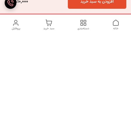
2,810,000
افزودن به سبد خرید
خانه
دسته‌بندی
سبد خرید
پروفایل
دسترسی سریع
تماس با ما
شکایات
درباره ما
قوانین و مقررات
سیاست حریم خصوصی
برای پیگیری سفارش ها از ساعت 10 الی 16 روزهای غیر تعطیل با شماره