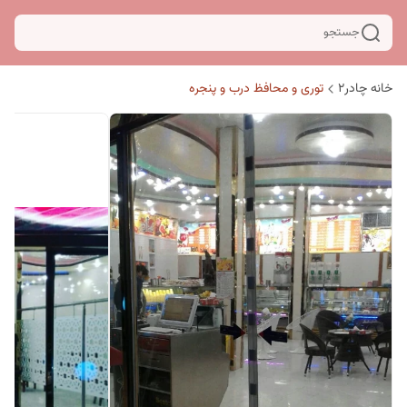
جستجو
خانه چادر۲
توری و محافظ درب و پنجره