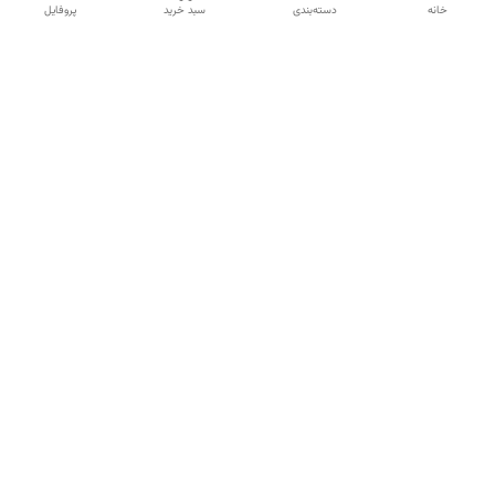
خانه
دسته‌بندی
سبد خرید
پروفایل
دسترسی سریع
تماس با ما
شکایات
درباره ما
قوانین و مقررات
سیاست حریم خصوصی
شماره تماس
09120511265
آدرس ایمیل
mahsasharahi1397@gmail.com