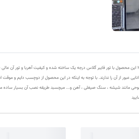
پرده توری مغناطیسی یا پرده آهنربایی ارتفاع 230 عرض 210 این محصول با تور فایبر گلاس درجه یک ساخته شده و کیفی
نایی عبور از آن را ندارند. با توجه به اینکه در این محصول از دوچسب دایم و مو
وحی مانند شیشه ، سنگ صیغلی ، آهن و... میچسبد طریقه نصب آن بسیار ساده میب
ایید