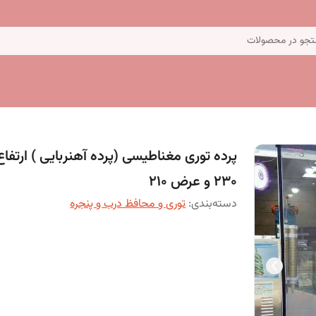
جو در محصولات
پرده توری مغناطیسی (پرده آهنربایی ) ارتفاع
230 و عرض 210
دسته‌بندی
:
توری و محافظ درب و پنجره