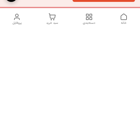
خانه
دسته‌بندی
سبد خرید
پروفایل
دسترسی سریع
تماس با ما
شکایات
درباره ما
قوانین و مقررات
سیاست حریم خصوصی
شماره تماس
09197499400
آدرس ایمیل
mahsasharahi1397@gmail.com