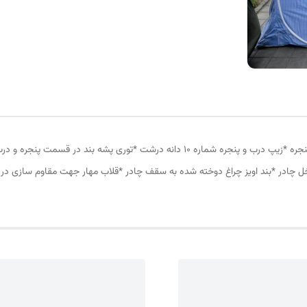
چادر مسافرتی 6نفره مناسب خواب 2 الی 3 نفر *سه عدد پنجره *زیپ درب و پنجره شماره 10 د
ل چادر *بند اویز چراغ دوخته شده به سقف چادر *قلاب مهار جهت مقاوم سازی در 