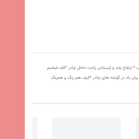
انه درشت *توری پشه بند در قسمت پنجره و درب * ارتفاع بلند و ایستادن راحت داخل چادر *کف ضخیم
برابر باد در گوشه های چادر *کیف هم رنگ و همرنگ