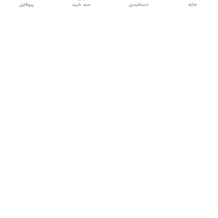
خانه
دسته‌بندی
سبد خرید
پروفایل
دسترسی سریع
تماس با ما
شکایات
درباره ما
قوانین و مقررات
سیاست حریم خصوصی
شماره تماس
09120511265
آدرس ایمیل
mahsasharahi1397@gmail.com