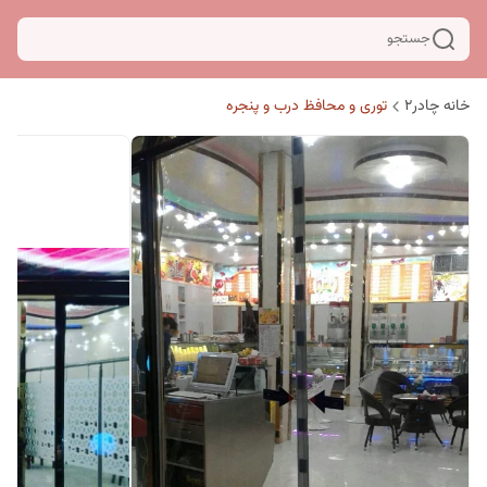
جستجو
خانه چادر۲
توری و محافظ درب و پنجره