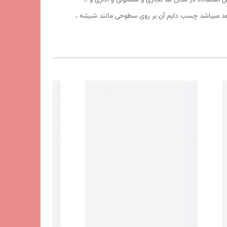
یفیت آهربا و طلق آن عالی بوده قابل استفاده در مکان ها تجاری و مسکونی و اداری و ..
عد میباشد چسب دایم آن بر روی سطوحی مانند شیشه ،