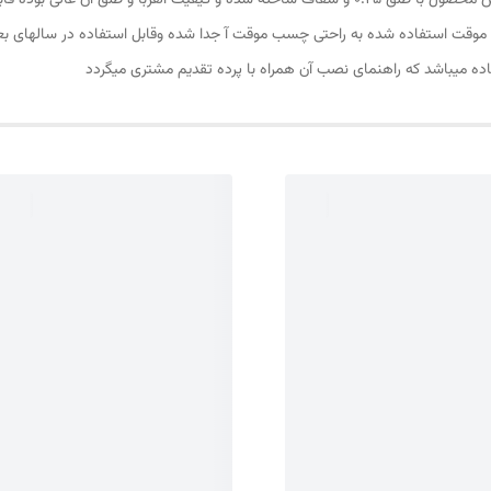
پرده مغناطیسی یا پرده آهنربایی ارتفاع 230 و عرض 150 این محصول با طلق 0.25 و شفاف ساخته شده و ک
و موقت استفاده شده به راحتی چسب موقت آ جدا شده وقابل استفاده در سالهای ب
ه میباشد که راهنمای نصب آن همراه با پرده تقدیم مشتری میگردد