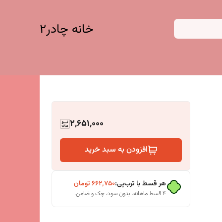
خانه چادر۲
2,651,000
افزودن به سبد خرید
هر قسط با ترب‌پی:
۶۶۲٬۷۵۰
تومان
۴ قسط ماهانه. بدون سود، چک و ضامن.