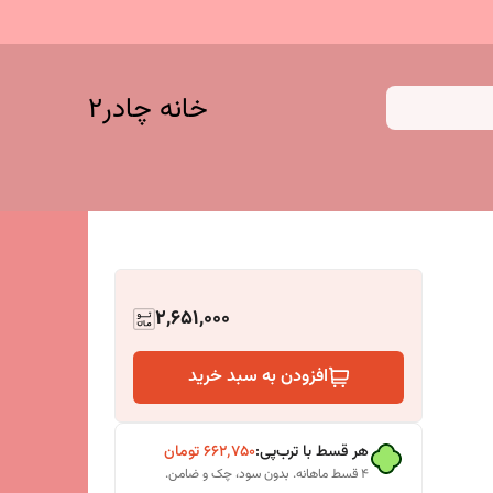
خانه چادر۲
2,651,000
افزودن به سبد خرید
هر قسط با ترب‌پی:
۶۶۲٬۷۵۰
تومان
۴ قسط ماهانه. بدون سود، چک و ضامن.