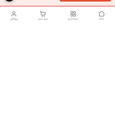
خانه
دسته‌بندی
سبد خرید
پروفایل
دسترسی سریع
تماس با ما
شکایات
درباره ما
قوانین و مقررات
سیاست حریم خصوصی
شماره تماس
09120511265
آدرس ایمیل
mahsasharahi1397@gmail.com