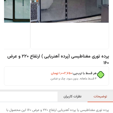
پرده توری مغناطیسی (پرده آهنربایی ) ارتفاع 220 و عرض
160
هر قسط با ترب‌پی:
۱٬۰۰۲٬۷۵۰
تومان
۴ قسط ماهانه. بدون سود، چک و ضامن.
توضیحات
نظرات کاربران
پرده توری مغناطیسی یا پرده آهنربایی ارتفاع 220 و عرض 160 این محصول با