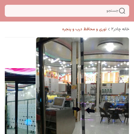
جستجو
خانه چادر۲
توری و محافظ درب و پنجره