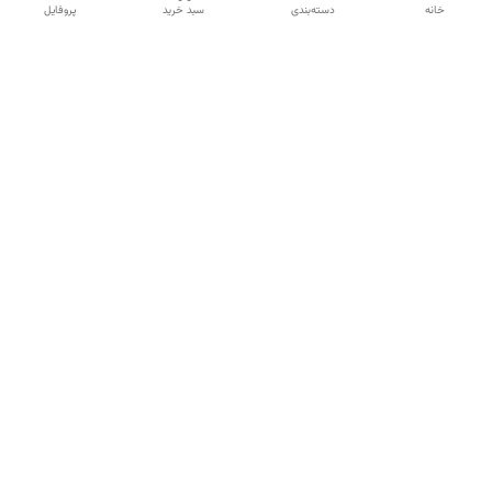
خانه
دسته‌بندی
سبد خرید
پروفایل
دسترسی سریع
تماس با ما
شکایات
درباره ما
قوانین و مقررات
سیاست حریم خصوصی
شماره تماس
09120511265
آدرس ایمیل
mahsasharahi1397@gmail.com