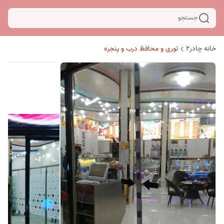
جستجو
خانه چادر۲
توری و محافظ درب و پنجره