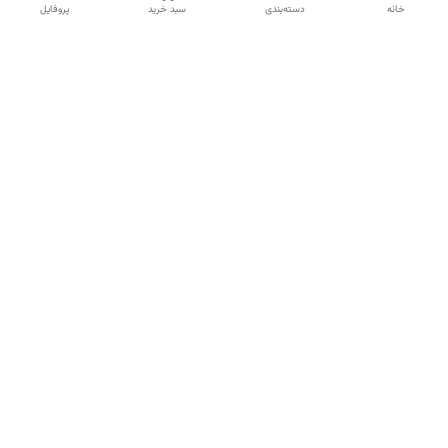
خانه
دسته‌بندی
سبد خرید
پروفایل
دسترسی سریع
تماس با ما
شکایات
درباره ما
قوانین و مقررات
سیاست حریم خصوصی
شماره تماس
09120511265
آدرس ایمیل
mahsasharahi1397@gmail.com