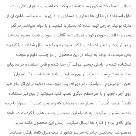
با طلق شفاف 25 میکرون ساخته شده و کیفیت آهنربا و طلق آن عالی بوده
قابل استفاده در مکان ها تجاری و مسکونی و اداری و .... میباشد نایلون آن از
مارک یونیک خارجی تهیه شده که بسیار با کیفیت و با دوام میباشد. در گذر
زمان و با آفتاب خوردن کوتاه نمیشود به آفتاب و سرمای شدید مقاوم میباشد
و در اثر رفت و آمد زیاد مات و یا کدر نمیشود و تا چند سال شفاف و با کیفیت
باقی میماند. با توجه به اینکه در این محصول از دو چسب دایم و موقت
استفاده شده به راحتی چسب موقت آن جدا شده و قابل استفاده در سالهای
بعد میباشد. چسب دایم آن بر روی سطوحی مانند شیشه ، سنگ صیغلی ،
آهن ، آلومینیوم ، سرامیک ، ام دی اف و... میچسبد. (علاوه بر آن اگر بخواهید
روی آجر ، چوب و یا هر سطح دیگری نصب کنید میتوانید از پیچ نیز استفاده
کنید ) طریقه نصب آن بسیار ساده میباشد که راهنمای نصب آن همراه با پرده
تقدیم مشتری میگردد . به همراه این محصول چسب های با کیفیت دو طرفه
برای بالای پرده و کناره ها ارسال میگردد. ارسال این محصول مانند سایر
محصولات ایساتیس چادر به سراسر کشور تا درب منزل کاملا رایگان میباشد