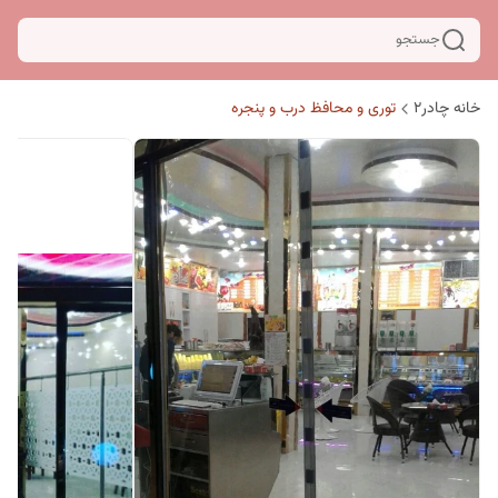
جستجو
خانه چادر۲
توری و محافظ درب و پنجره