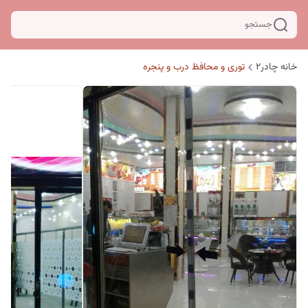
جستجو
خانه چادر۲
توری و محافظ درب و پنجره