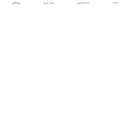
خانه
دسته‌بندی
سبد خرید
پروفایل
دسترسی سریع
تماس با ما
شکایات
درباره ما
قوانین و مقررات
سیاست حریم خصوصی
شماره تماس
09120511265
آدرس ایمیل
mahsasharahi1397@gmail.com