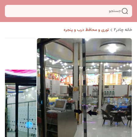
جستجو
خانه چادر۲
توری و محافظ درب و پنجره