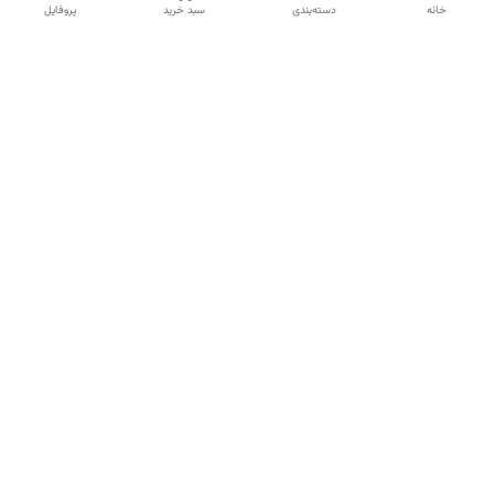
خانه
دسته‌بندی
سبد خرید
پروفایل
دسترسی سریع
تماس با ما
شکایات
درباره ما
قوانین و مقررات
سیاست حریم خصوصی
شماره تماس
09120511265
آدرس ایمیل
mahsasharahi1397@gmail.com