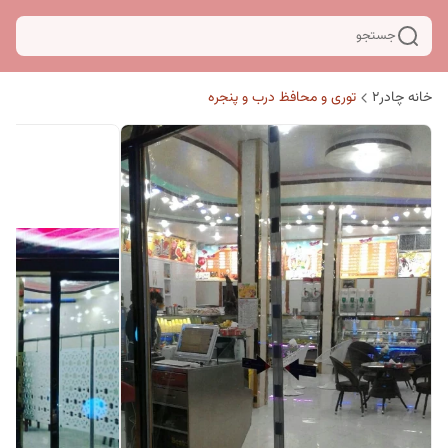
جستجو
خانه چادر۲
توری و محافظ درب و پنجره