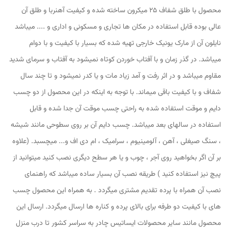
محصول با طلق شفاف 25 میکرون ساخته شده و کیفیت آهنربا و طلق آن
عالی بوده قابل استفاده در مکان ها تجاری و مسکونی و اداری و .... میباشد
نایلون آن از مارک یونیک خارجی تهیه شده که بسیار با کیفیت و با دوام
میباشد. در گذر زمان و با آفتاب خوردن کوتاه نمیشود به آفتاب و سرمای شدید
مقاوم میباشد و در اثر رفت و آمد زیاد مات و یا کدر نمیشود و تا چند سال
شفاف و با کیفیت باقی میماند. با توجه به اینکه در این محصول از دو چسب
دایم و موقت استفاده شده به راحتی چسب موقت آن جدا شده و قابل
استفاده در سالهای بعد میباشد. چسب دایم آن بر روی سطوحی مانند شیشه
، سنگ صیغلی ، آهن ، آلومینیوم ، سرامیک ، ام دی اف و... میچسبد. (علاوه
بر آن اگر بخواهید روی آجر ، چوب و یا هر سطح دیگری نصب کنید میتوانید از
پیچ نیز استفاده کنید ) طریقه نصب آن بسیار ساده میباشد که راهنمای
نصب آن همراه با پرده تقدیم مشتری میگردد . به همراه این محصول چسب
های با کیفیت دو طرفه برای بالای پرده و کناره ها ارسال میگردد. ارسال این
محصول مانند سایر محصولات ایساتیس چادر به سراسر کشور تا درب منزل