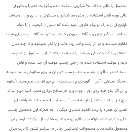
محصول با طلق شفاف 25 میکرون ساخته شده و کیفیت آهنربا و طلق آن
عالی بوده قابل استفاده در مکان ها تجاری و مسکونی و اداری و .... میباشد
نایلون آن از مارک یونیک خارجی تهیه شده که بسیار با کیفیت و با دوام
میباشد. در گذر زمان و با آفتاب خوردن کوتاه نمیشود به آفتاب و سرمای شدید
مقاوم میباشد و در اثر رفت و آمد زیاد مات و یا کدر نمیشود و تا چند سال
شفاف و با کیفیت باقی میماند. با توجه به اینکه در این محصول از دو چسب
دایم و موقت استفاده شده به راحتی چسب موقت آن جدا شده و قابل
استفاده در سالهای بعد میباشد. چسب دایم آن بر روی سطوحی مانند شیشه
، سنگ صیغلی ، آهن ، آلومینیوم ، سرامیک ، ام دی اف و... میچسبد. (علاوه
بر آن اگر بخواهید روی آجر ، چوب و یا هر سطح دیگری نصب کنید میتوانید از
پیچ نیز استفاده کنید ) طریقه نصب آن بسیار ساده میباشد که راهنمای
نصب آن همراه با پرده تقدیم مشتری میگردد . به همراه این محصول چسب
های با کیفیت دو طرفه برای بالای پرده و کناره ها ارسال میگردد. ارسال این
محصول مانند سایر محصولات ایساتیس چادر به سراسر کشور تا درب منزل