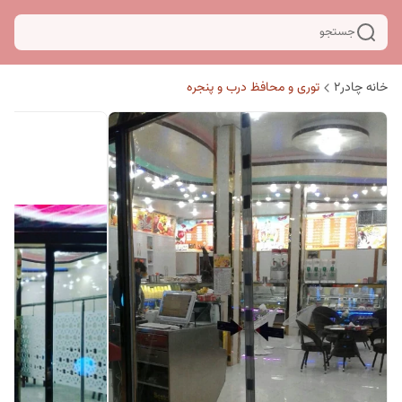
جستجو
خانه چادر۲
توری و محافظ درب و پنجره