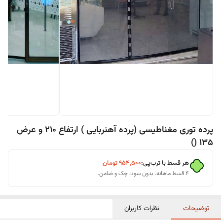
پرده توری مغناطیسی (پرده آهنربایی ) ارتفاع 210 و عرض
135 ()
هر قسط با ترب‌پی:
۹۵۴٬۵۰۰
تومان
۴ قسط ماهانه. بدون سود، چک و ضامن.
توضیحات
نظرات کاربران