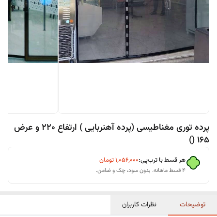
پرده توری مغناطیسی (پرده آهنربایی ) ارتفاع 220 و عرض
165 ()
هر قسط با ترب‌پی:
۱٬۰۵۶٬۰۰۰
تومان
۴ قسط ماهانه. بدون سود، چک و ضامن.
توضیحات
نظرات کاربران