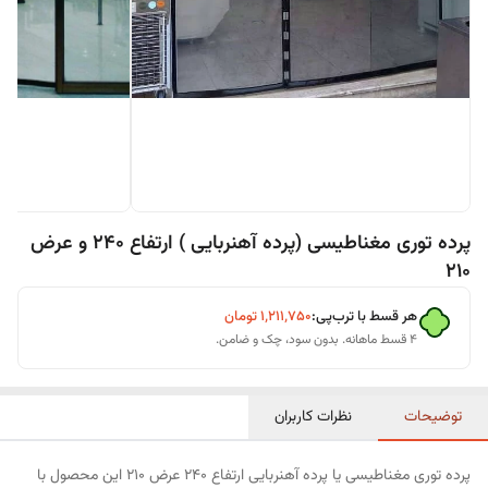
پرده توری مغناطیسی (پرده آهنربایی ) ارتفاع 240 و عرض
210
هر قسط با ترب‌پی:
۱٬۲۱۱٬۷۵۰
تومان
۴ قسط ماهانه. بدون سود، چک و ضامن.
توضیحات
نظرات کاربران
پرده توری مغناطیسی یا پرده آهنربایی ارتفاع 240 عرض 210 این محصول با