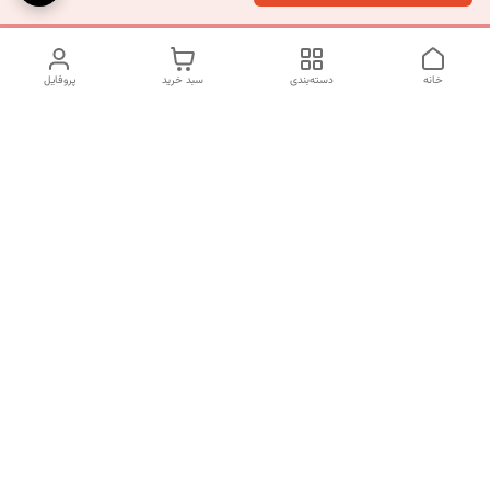
خانه
دسته‌بندی
سبد خرید
پروفایل
دسترسی سریع
تماس با ما
شکایات
درباره ما
قوانین و مقررات
سیاست حریم خصوصی
شماره تماس
09120511265
آدرس ایمیل
mahsasharahi1397@gmail.com