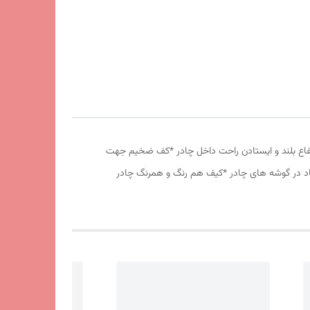
وری پشه بند در قسمت پنجره و درب * ارتفاع بلند و ایستادن راحت داخل چادر *کف ضخیم جهت
 باد در گوشه های چادر *کیف هم رنگ و همرنگ چادر