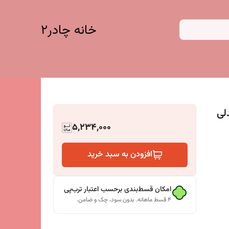
خانه چادر۲
ندلی
5,234,000
افزودن به سبد خرید
امکان قسط‌بندی برحسب اعتبار ترب‌پی
۴ قسط ماهانه. بدون سود، چک و ضامن.