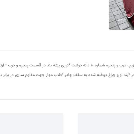
چادر مسافرتی 8نفره مناسب خواب 4نفر *سه عدد پنجره *زیپ درب و پنجره شماره 10 دانه درشت *ت
در *بند اویز چراغ دوخته شده به سقف چادر *قلاب مهار جهت مقاوم سازی در برابر