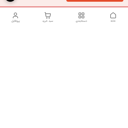
خانه
دسته‌بندی
سبد خرید
پروفایل
دسترسی سریع
تماس با ما
شکایات
درباره ما
قوانین و مقررات
سیاست حریم خصوصی
شماره تماس
09120511265
آدرس ایمیل
mahsasharahi1397@gmail.com