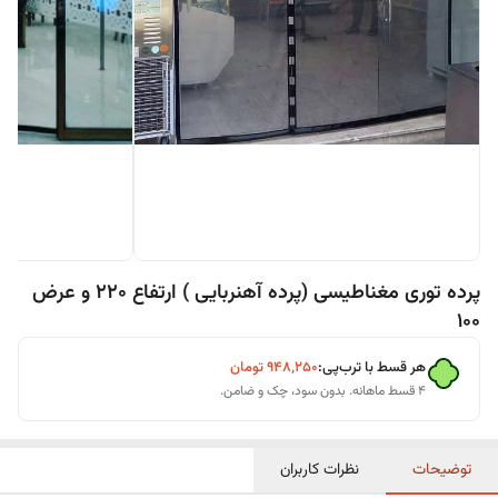
پرده توری مغناطیسی (پرده آهنربایی ) ارتفاع 220 و عرض
100
هر قسط با ترب‌پی:
۹۴۸٬۲۵۰
تومان
۴ قسط ماهانه. بدون سود، چک و ضامن.
توضیحات
نظرات کاربران