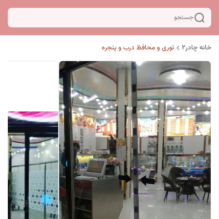
جستجو
خانه چادر۲
توری و محافظ درب و پنجره