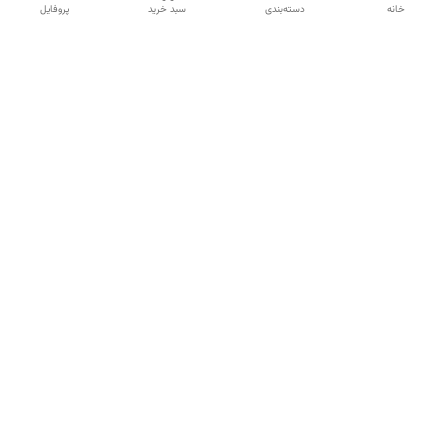
خانه
دسته‌بندی
سبد خرید
پروفایل
دسترسی سریع
تماس با ما
شکایات
درباره ما
قوانین و مقررات
سیاست حریم خصوصی
شماره تماس
09120511265
آدرس ایمیل
mahsasharahi1397@gmail.com