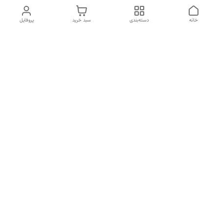
خانه
دسته‌بندی
سبد خرید
پروفایل
دسترسی سریع
تماس با ما
شکایات
درباره ما
قوانین و مقررات
سیاست حریم خصوصی
شماره تماس
09120511265
آدرس ایمیل
mahsasharahi1397@gmail.com