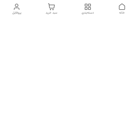
خانه
دسته‌بندی
سبد خرید
پروفایل
دسترسی سریع
تماس با ما
شکایات
درباره ما
قوانین و مقررات
سیاست حریم خصوصی
شماره تماس
09120511265
آدرس ایمیل
mahsasharahi1397@gmail.com