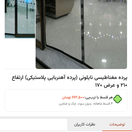
پرده مغناطیسی نایلونی (پرده آهنربایی پلاستیکی) ارتفاع
210 و عرض 170
هر قسط با ترب‌پی:
۶۶۲٬۵۰۰
تومان
۴ قسط ماهانه. بدون سود، چک و ضامن.
توضیحات
نظرات کاربران