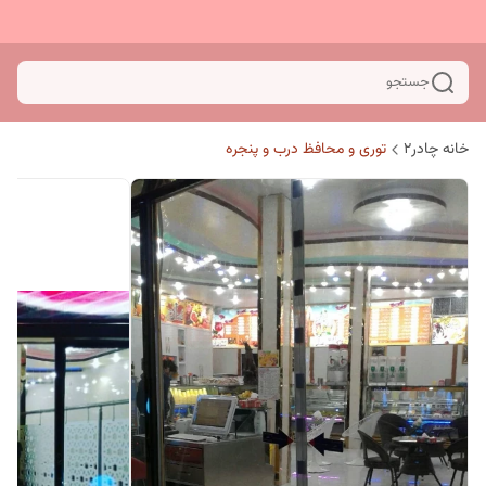
جستجو
خانه چادر۲
توری و محافظ درب و پنجره