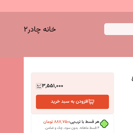
خانه چادر۲
3,551,000
افزودن به سبد خرید
هر قسط با ترب‌پی:
۸۸۷٬۷۵۰
تومان
۴ قسط ماهانه. بدون سود، چک و ضامن.