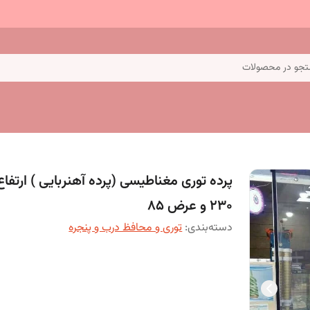
جو در محصولات
پرده توری مغناطیسی (پرده آهنربایی ) ارتفاع
230 و عرض 85
دسته‌بندی
:
توری و محافظ درب و پنجره