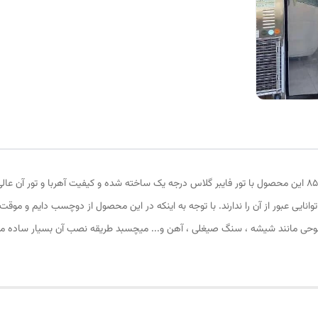
پرده توری مغناطیسی (پرده آهنربایی ) ارتفاع 230 و عرض 85 این محصول با تور فایبر گلاس درجه یک ساخته شده و کی
وانایی عبور از آن را ندارند. با توجه به اینکه در این محصول از دوچسب دایم و 
وحی مانند شیشه ، سنگ صیغلی ، آهن و... میچسبد طریقه نصب آن بسیار ساده میب