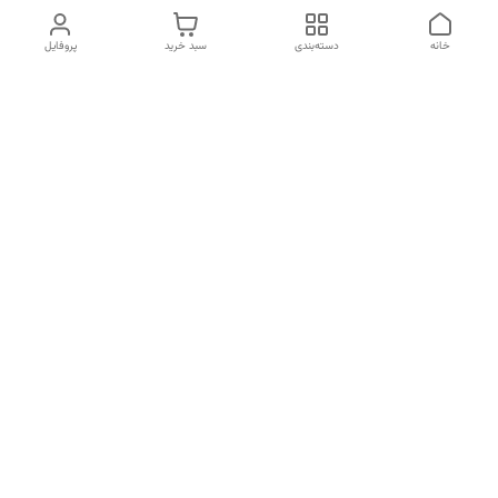
خانه
دسته‌بندی
سبد خرید
پروفایل
دسترسی سریع
تماس با ما
شکایات
درباره ما
قوانین و مقررات
سیاست حریم خصوصی
شماره تماس
09197499400
آدرس ایمیل
mahsasharahi1397@gmail.com