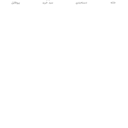
خانه
دسته‌بندی
سبد خرید
پروفایل
دسترسی سریع
تماس با ما
شکایات
درباره ما
قوانین و مقررات
سیاست حریم خصوصی
شماره تماس
09120511265
آدرس ایمیل
mahsasharahi1397@gmail.com