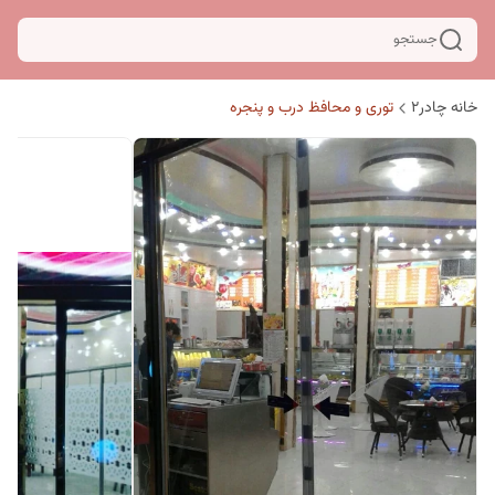
جستجو
خانه چادر۲
توری و محافظ درب و پنجره