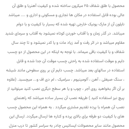
محصول با طلق شفاف 25 میکرون ساخته شده و کیفیت آهنربا و طلق آن
عالی بوده قابل استفاده در مکان ها تجاری و مسکونی و اداری و .... میباشد
نایلون آن از مارک یونیک خارجی تهیه شده که بسیار با کیفیت و با دوام
میباشد. در گذر زمان و با آفتاب خوردن کوتاه نمیشود به آفتاب و سرمای شدید
مقاوم میباشد و در اثر رفت و آمد زیاد مات و یا کدر نمیشود و تا چند سال
شفاف و با کیفیت باقی میماند. با توجه به اینکه در این محصول از دو چسب
دایم و موقت استفاده شده به راحتی چسب موقت آن جدا شده و قابل
استفاده در سالهای بعد میباشد. چسب دایم آن بر روی سطوحی مانند شیشه
، سنگ صیغلی ، آهن ، آلومینیوم ، سرامیک ، ام دی اف و... میچسبد. (علاوه
بر آن اگر بخواهید روی آجر ، چوب و یا هر سطح دیگری نصب کنید میتوانید از
پیچ نیز استفاده کنید ) طریقه نصب آن بسیار ساده میباشد که راهنمای
نصب آن همراه با پرده تقدیم مشتری میگردد . به همراه این محصول چسب
های با کیفیت دو طرفه برای بالای پرده و کناره ها ارسال میگردد. ارسال این
محصول مانند سایر محصولات ایساتیس چادر به سراسر کشور تا درب منزل