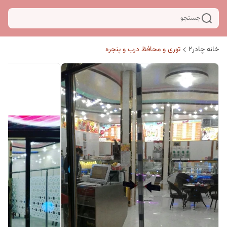
جستجو
خانه چادر۲
توری و محافظ درب و پنجره