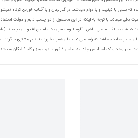
پرده مغناطیسی ( مگنتی) یا پرده آهنربایی ارتفاع 240 و عرض 205 این محصول با طلق 
شده که بسیار با کیفیت و با دوام میباشد. در گذر زمان و با آفتاب خوردن کوتاه نمیش
کیفیت باقی میماند. با توجه به اینکه در این محصول از دو چسب دایم و موقت استف
 شیشه ، سنگ صیغلی ، آهن ، آلومینیوم ، سرامیک ، ام دی اف و... میچسبد. (علاو
ب آن بسیار ساده میباشد که راهنمای نصب آن همراه با پرده تقدیم مشتری میگردد 
انند سایر محصولات ایساتیس چادر به سراسر کشور تا درب منزل کاملا رایگان میباشد