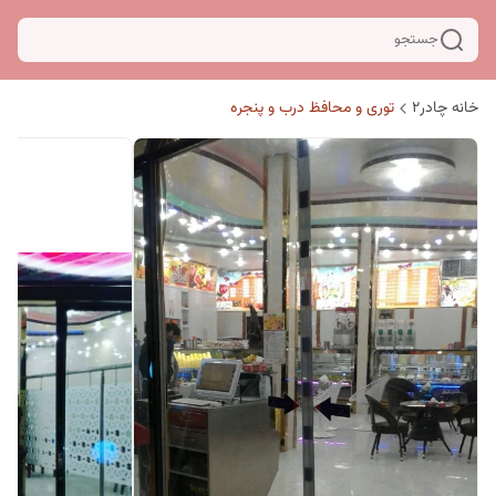
جستجو
خانه چادر۲
توری و محافظ درب و پنجره