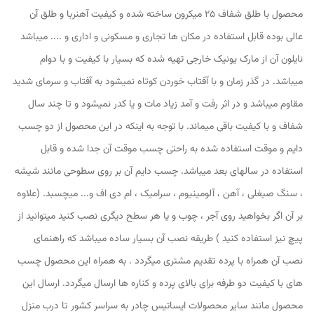
محصول با طلق شفاف 25 میکرون ساخته شده و کیفیت آهنربا و طلق آن
عالی بوده قابل استفاده در مکان ها تجاری و مسکونی و اداری و .... میباشد
نایلون آن از مارک یونیک خارجی تهیه شده که بسیار با کیفیت و با دوام
میباشد. در گذر زمان و با آفتاب خوردن کوتاه نمیشود به آفتاب و سرمای شدید
مقاوم میباشد و در اثر رفت و آمد زیاد مات و یا کدر نمیشود و تا چند سال
شفاف و با کیفیت باقی میماند. با توجه به اینکه در این محصول از دو چسب
دایم و موقت استفاده شده به راحتی چسب موقت آن جدا شده و قابل
استفاده در سالهای بعد میباشد. چسب دایم آن بر روی سطوحی مانند شیشه
، سنگ صیغلی ، آهن ، آلومینیوم ، سرامیک ، ام دی اف و... میچسبد. (علاوه
بر آن اگر بخواهید روی آجر ، چوب و یا هر سطح دیگری نصب کنید میتوانید از
پیچ نیز استفاده کنید ) طریقه نصب آن بسیار ساده میباشد که راهنمای
نصب آن همراه با پرده تقدیم مشتری میگردد . به همراه این محصول چسب
های با کیفیت دو طرفه برای بالای پرده و کناره ها ارسال میگردد. ارسال این
محصول مانند سایر محصولات ایساتیس چادر به سراسر کشور تا درب منزل