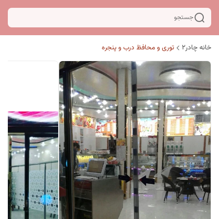
جستجو
خانه چادر۲
توری و محافظ درب و پنجره