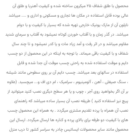
محصول با طلق شفاف 25 میکرون ساخته شده و کیفیت آهنربا و طلق آن
عالی بوده قابل استفاده در مکان ها تجاری و مسکونی و اداری و .... میباشد
نایلون آن از مارک یونیک خارجی تهیه شده که بسیار با کیفیت و با دوام
میباشد. در گذر زمان و با آفتاب خوردن کوتاه نمیشود به آفتاب و سرمای شدید
مقاوم میباشد و در اثر رفت و آمد زیاد مات و یا کدر نمیشود و تا چند سال
شفاف و با کیفیت باقی میماند. با توجه به اینکه در این محصول از دو چسب
دایم و موقت استفاده شده به راحتی چسب موقت آن جدا شده و قابل
استفاده در سالهای بعد میباشد. چسب دایم آن بر روی سطوحی مانند شیشه
، سنگ صیغلی ، آهن ، آلومینیوم ، سرامیک ، ام دی اف و... میچسبد. (علاوه
بر آن اگر بخواهید روی آجر ، چوب و یا هر سطح دیگری نصب کنید میتوانید از
پیچ نیز استفاده کنید ) طریقه نصب آن بسیار ساده میباشد که راهنمای
نصب آن همراه با پرده تقدیم مشتری میگردد . به همراه این محصول چسب
های با کیفیت دو طرفه برای بالای پرده و کناره ها ارسال میگردد. ارسال این
محصول مانند سایر محصولات ایساتیس چادر به سراسر کشور تا درب منزل