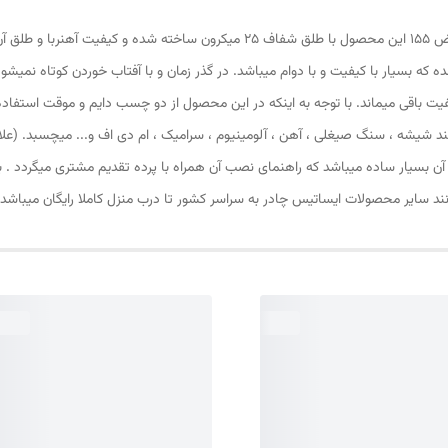
پرده مغناطیسی ( مگنتی) یا پرده آهنربایی ارتفاع 220 و عرض 155 این محصول با طلق ش
شده که بسیار با کیفیت و با دوام میباشد. در گذر زمان و با آفتاب خوردن کوتاه نمیش
کیفیت باقی میماند. با توجه به اینکه در این محصول از دو چسب دایم و موقت استف
 شیشه ، سنگ صیغلی ، آهن ، آلومینیوم ، سرامیک ، ام دی اف و... میچسبد. (علاو
ب آن بسیار ساده میباشد که راهنمای نصب آن همراه با پرده تقدیم مشتری میگردد 
انند سایر محصولات ایساتیس چادر به سراسر کشور تا درب منزل کاملا رایگان میباشد