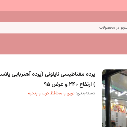
جو در محصولات
پرده مغناطیسی نایلونی (پرده آهنربایی پلاس
) ارتفاع 240 و عرض 95
دسته‌بندی
:
توری و محافظ درب و پنجره