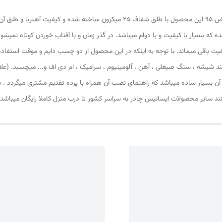
پرده مغناطیسی ( مگنتی) یا پرده آهنربایی ارتفاع 240 و عرض 95 این محصول با طلق شفا
شده که بسیار با کیفیت و با دوام میباشد. در گذر زمان و با آفتاب خوردن کوتاه نمیش
کیفیت باقی میماند. با توجه به اینکه در این محصول از دو چسب دایم و موقت استف
 شیشه ، سنگ صیغلی ، آهن ، آلومینیوم ، سرامیک ، ام دی اف و... میچسبد. (علاو
ب آن بسیار ساده میباشد که راهنمای نصب آن همراه با پرده تقدیم مشتری میگردد 
انند سایر محصولات ایساتیس چادر به سراسر کشور تا درب منزل کاملا رایگان میباشد