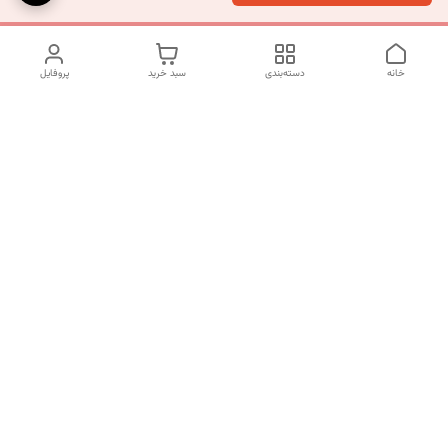
خانه
دسته‌بندی
سبد خرید
پروفایل
دسترسی سریع
تماس با ما
شکایات
درباره ما
قوانین و مقررات
سیاست حریم خصوصی
شماره تماس
09120511265
آدرس ایمیل
mahsasharahi1397@gmail.com