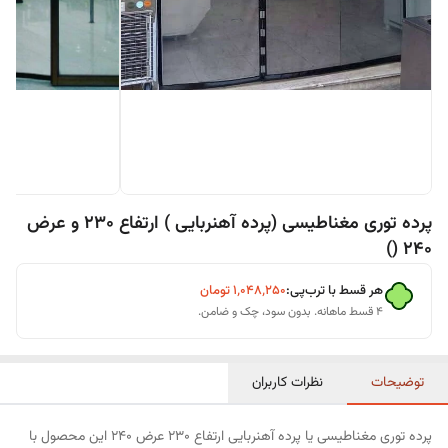
پرده توری مغناطیسی (پرده آهنربایی ) ارتفاع 230 و عرض
240 ()
هر قسط با ترب‌پی:
۱٬۰۴۸٬۲۵۰
تومان
۴ قسط ماهانه. بدون سود، چک و ضامن.
توضیحات
نظرات کاربران
پرده توری مغناطیسی یا پرده آهنربایی ارتفاع 230 عرض 240 این محصول با