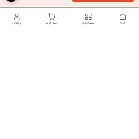
خانه
دسته‌بندی
سبد خرید
پروفایل
دسترسی سریع
تماس با ما
شکایات
درباره ما
قوانین و مقررات
سیاست حریم خصوصی
شماره تماس
09120511265
آدرس ایمیل
mahsasharahi1397@gmail.com