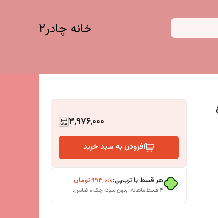
خانه چادر۲
3,976,000
افزودن به سبد خرید
هر قسط با ترب‌پی:
۹۹۴٬۰۰۰
تومان
۴ قسط ماهانه. بدون سود، چک و ضامن.