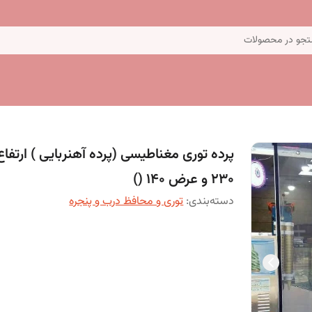
جو در محصولات
پرده توری مغناطیسی (پرده آهنربایی ) ارتفاع
230 و عرض 140 ()
دسته‌بندی
:
توری و محافظ درب و پنجره