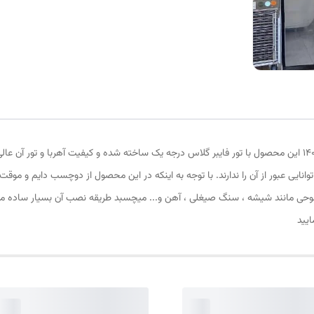
پرده توری مغناطیسی یا پرده آهنربایی ارتفاع 230 و عرض 140 این محصول با تور فایبر گلاس درجه یک ساخته شده و ک
وانایی عبور از آن را ندارند. با توجه به اینکه در این محصول از دوچسب دایم و 
وحی مانند شیشه ، سنگ صیغلی ، آهن و... میچسبد طریقه نصب آن بسیار ساده میب
ایید