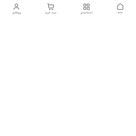
خانه
دسته‌بندی
سبد خرید
پروفایل
دسترسی سریع
تماس با ما
شکایات
درباره ما
قوانین و مقررات
سیاست حریم خصوصی
شماره تماس
09120511265
آدرس ایمیل
mahsasharahi1397@gmail.com