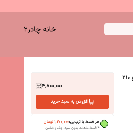
خانه چادر۲
پرده توری مغناطیسی (پرده آهنربایی ) ارتفاع 210
4,800,000
افزودن به سبد خرید
هر قسط با ترب‌پی:
۱٬۲۰۰٬۰۰۰
تومان
۴ قسط ماهانه. بدون سود، چک و ضامن.