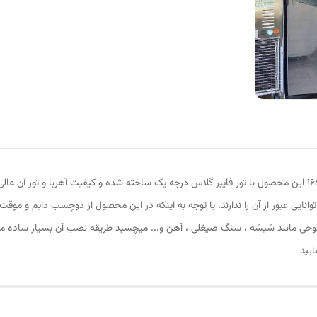
پرده توری مغناطیسی (پرده آهنربایی ) ارتفاع 210 و عرض 165 این محصول با تور فایبر گلاس درجه یک ساخته شده و کی
وانایی عبور از آن را ندارند. با توجه به اینکه در این محصول از دوچسب دایم و 
وحی مانند شیشه ، سنگ صیغلی ، آهن و... میچسبد طریقه نصب آن بسیار ساده میب
ایید