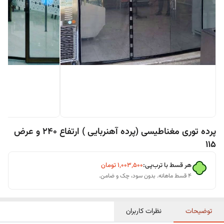
پرده توری مغناطیسی (پرده آهنربایی ) ارتفاع 240 و عرض
115
هر قسط با ترب‌پی:
۱٬۰۰۳٬۵۰۰
تومان
۴ قسط ماهانه. بدون سود، چک و ضامن.
توضیحات
نظرات کاربران